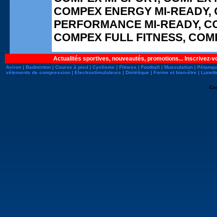
COMPEX ENERGY MI-READY, 
PERFORMANCE MI-READY, CO
COMPEX FULL FITNESS, CO
Actualités sportives, nouveautés, promotions... Inscrivez-v
Aviron
|
Badminton
|
Course à pied
|
Cyclisme
|
Fitness
|
Football
|
Musculation
|
Pétanqu
vêtements de compression
|
Electrostimulateurs
|
Diététique
|
Forme et bien-être
|
Lunett
Co