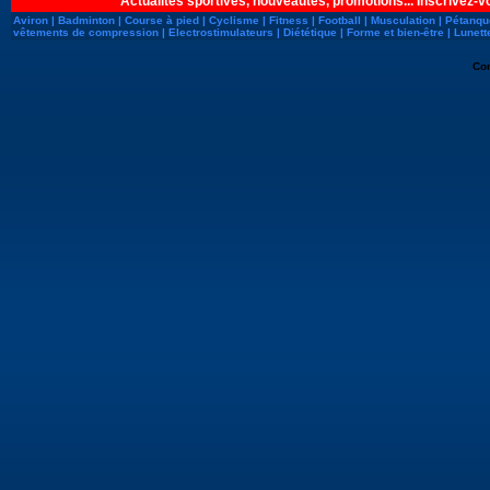
Actualités sportives, nouveautés, promotions... Inscrivez-v
Aviron
|
Badminton
|
Course à pied
|
Cyclisme
|
Fitness
|
Football
|
Musculation
|
Pétanqu
vêtements de compression
|
Electrostimulateurs
|
Diététique
|
Forme et bien-être
|
Lunett
Co