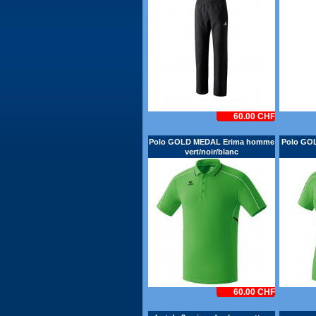
60.00 CHF
Polo GOLD MEDAL Erima homme
Polo GO
vert/noir/blanc
60.00 CHF