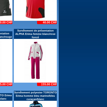
0.00 CHF
40.00 CHF
Survêtement de présentation
ntation
ALPHA Erima femme blanc/rose
anc/rouge
foncé
5.00 CHF
155.00 CHF
Survêtement polyester TORONTO
NTO Erima
Erima homme bleu marine/bleu
blanc
curaçao/blanc