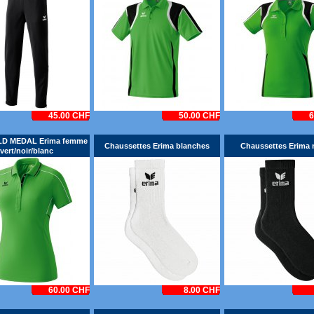
45.00 CHF
50.00 CHF
6
LD MEDAL Erima femme
Chaussettes Erima blanches
Chaussettes Erima 
vert/noir/blanc
60.00 CHF
8.00 CHF