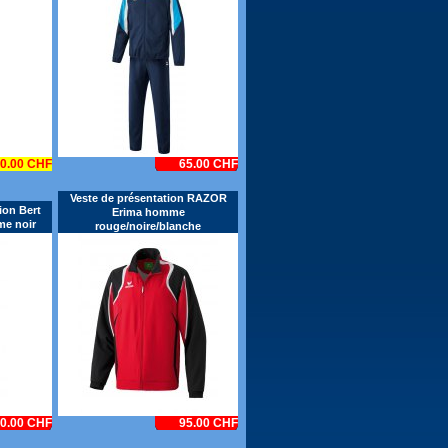
0.00 CHF
65.00 CHF
Veste de présentation RAZOR
ion Bert
Erima homme
me noir
rouge/noire/blanche
0.00 CHF
95.00 CHF