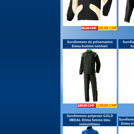
85.00 CHF
45.00 CHF
Survêtement de présentation
Survêt
Erima homme noir/vert
h
180.00 CHF
139.00 CHF
Survêtement polyester GOLD
Survêtem
MEDAL Erima femme bleu
Erima h
roi/noir/blanc