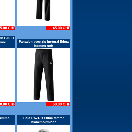
5.00 CHF
45.00 CHF
ion GOLD
Pantalon avec zip intégral Erima
mme
homme noir
0.00 CHF
60.00 CHF
femme
Polo RAZOR Erima femme
blanc/noir/blanc