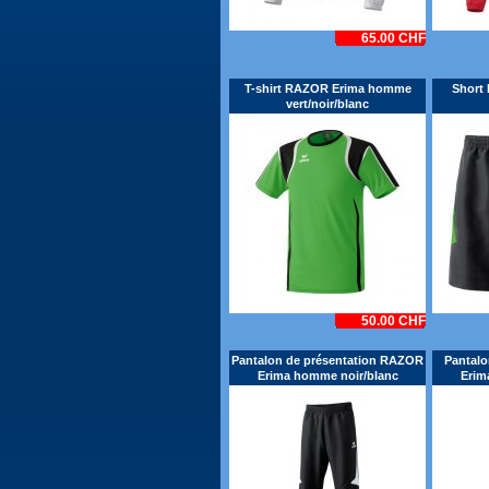
65.00 CHF
T-shirt RAZOR Erima homme
Short
vert/noir/blanc
50.00 CHF
Pantalon de présentation RAZOR
Pantalo
Erima homme noir/blanc
Erim