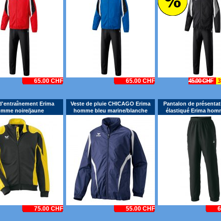
65.00 CHF
65.00 CHF
45.00 CHF
3
d'entraînement Erima
Veste de pluie CHICAGO Erima
Pantalon de présentat
mme noire/jaune
homme bleu marine/blanche
élastiqué Erima hom
75.00 CHF
55.00 CHF
6