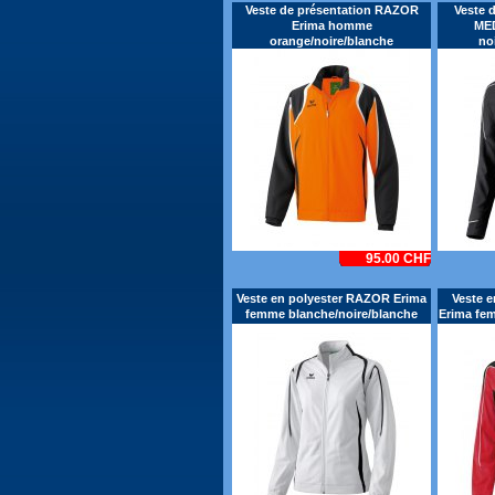
Veste de présentation RAZOR
Veste 
Erima homme
ME
orange/noire/blanche
no
95.00 CHF
Veste en polyester RAZOR Erima
Veste 
femme blanche/noire/blanche
Erima fe