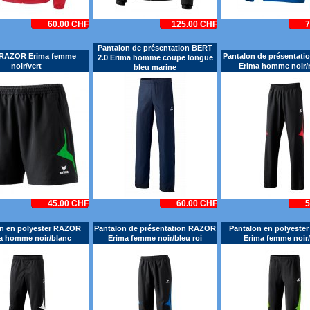
60.00 CHF
125.00 CHF
7
Pantalon de présentation BERT
 RAZOR Erima femme
Pantalon de présentat
2.0 Erima homme coupe longue
noir/vert
Erima homme noir/
bleu marine
45.00 CHF
60.00 CHF
5
n en polyester RAZOR
Pantalon de présentation RAZOR
Pantalon en polyest
a homme noir/blanc
Erima femme noir/bleu roi
Erima femme noir/