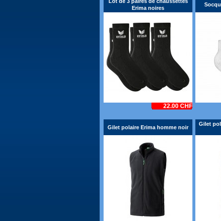
Lot de 3 paires de chaussettes
Socqu
Erima noires
22.00 CHF
Gilet po
Gilet polaire Erima homme noir