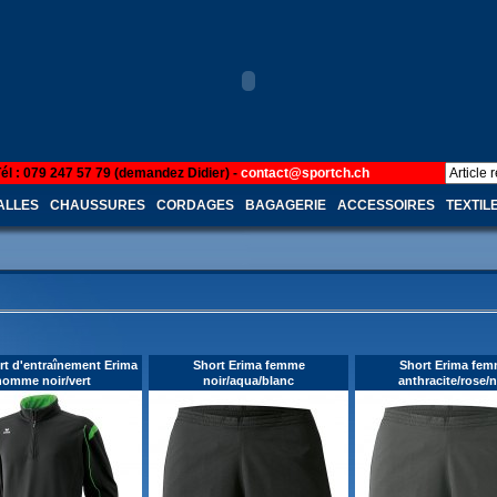
Tél : 079 247 57 79 (demandez Didier) -
contact@sportch.ch
ALLES
CHAUSSURES
CORDAGES
BAGAGERIE
ACCESSOIRES
TEXTIL
rt d'entraînement Erima
Short Erima femme
Short Erima fe
homme noir/vert
noir/aqua/blanc
anthracite/rose/n