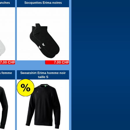
anches
Socquettes Erima noires
7.00 CHF
7.00 CHF
a femme
Sweatshirt Erima homme noir
taille S