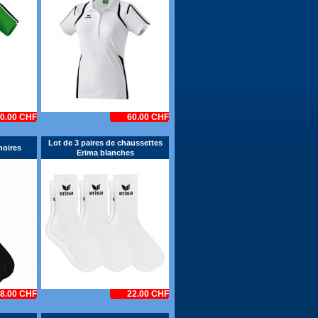
0.00 CHF
60.00 CHF
Lot de 3 paires de chaussettes
noires
Erima blanches
8.00 CHF
22.00 CHF