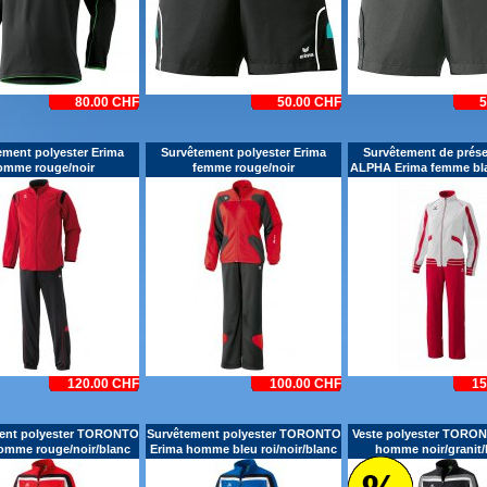
80.00 CHF
50.00 CHF
5
ement polyester Erima
Survêtement polyester Erima
Survêtement de prése
omme rouge/noir
femme rouge/noir
ALPHA Erima femme bl
120.00 CHF
100.00 CHF
15
ent polyester TORONTO
Survêtement polyester TORONTO
Veste polyester TORO
omme rouge/noir/blanc
Erima homme bleu roi/noir/blanc
homme noir/granit/