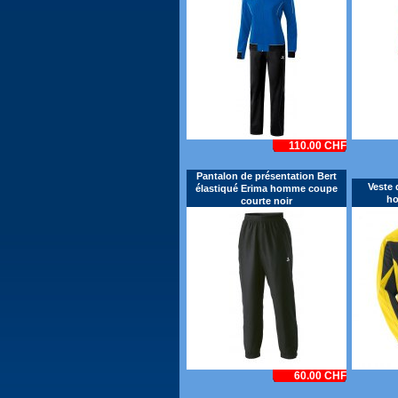
110.00 CHF
Pantalon de présentation Bert
Veste 
élastiqué Erima homme coupe
ho
courte noir
60.00 CHF