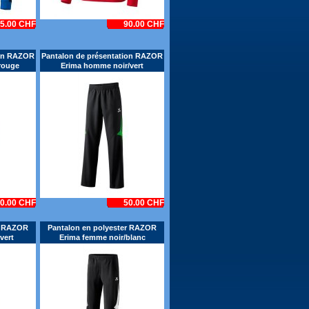
5.00 CHF
90.00 CHF
ion RAZOR
Pantalon de présentation RAZOR
rouge
Erima homme noir/vert
0.00 CHF
50.00 CHF
er RAZOR
Pantalon en polyester RAZOR
vert
Erima femme noir/blanc