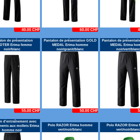
40.00 CHF
60.00 CHF
4
lon de présentation
Pantalon de présentation GOLD
Pantalon de présentat
OTER Erima femme
MEDAL Erima homme
MEDAL Erima ho
noir/blanc
noir/granit/blanc
noir/vert/blanc
55.00 CHF
50.00 CHF
5
n d'entraînement avec
Polo RAZOR Erima homme
Polo RAZOR Erima 
ents aux mollets Erima
vert/noir/blanc
vert/noir/blanc
homme noir