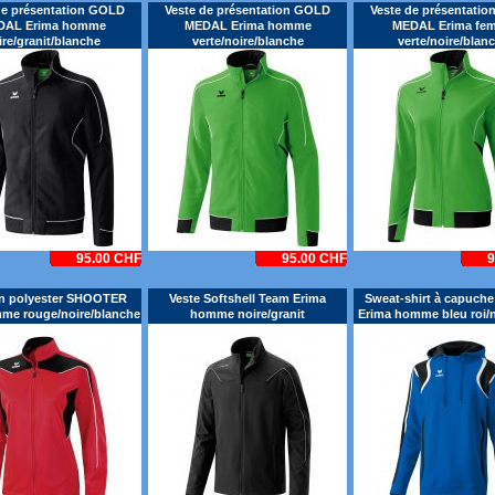
de présentation GOLD
Veste de présentation GOLD
Veste de présentati
DAL Erima homme
MEDAL Erima homme
MEDAL Erima fe
ire/granit/blanche
verte/noire/blanche
verte/noire/blan
95.00 CHF
95.00 CHF
9
en polyester SHOOTER
Veste Softshell Team Erima
Sweat-shirt à capuc
mme rouge/noire/blanche
homme noire/granit
Erima homme bleu roi/n