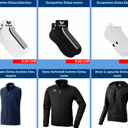
ettes Erima blanches
Socquettes Erima noires
Socquettes Erima bl
8.00 CHF
8.00 CHF
laire Erima homme bleu
Veste Softshell homme Erima
Veste à capuche Erim
marine
noire
noire