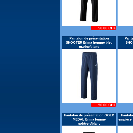
50.00 CHF
Pantalon de présentation
Panta
SHOOTER Erima homme bleu
SHO
marine/blanc
50.00 CHF
Pantalon de présentation GOLD
Pantalo
MEDAL Erima femme
empiècem
noir/vert/blanc