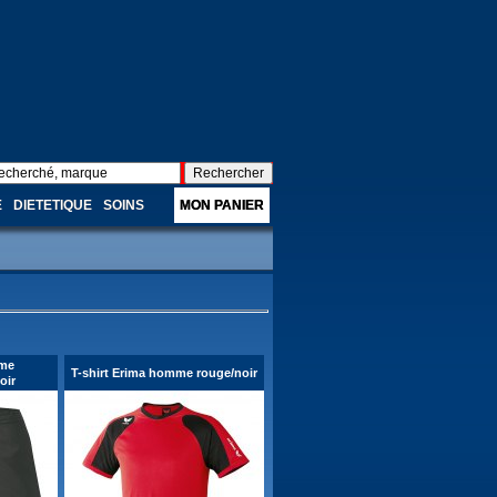
E
DIETETIQUE
SOINS
MON PANIER
mme
T-shirt Erima homme rouge/noir
oir