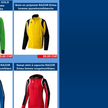
on GOLD
Veste en polyester RAZOR Erima
mme
homme jaune/noire/blanche
che
5.00 CHF
65.00 CHF
he RAZOR
Sweat-shirt à capuche RAZOR
oir/blanc
Erima femme rouge/noir/blanc