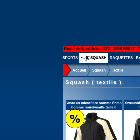
Route de Saint Julien, 273 - 1258 PERLY - 
SPORTS
SQUASH
RAQUETTES
B
Accueil
Squash
Textile
Squash ( textile )
Veste en microfibre homme Erima
Sweatshi
homme noire/vanille taille 6