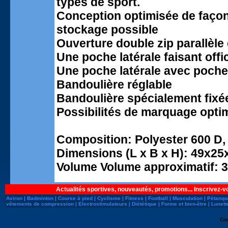
types de sport.
Conception optimisée de façon 
stockage possible
Ouverture double zip parallèle
Une poche latérale faisant off
Une poche latérale avec poche 
Bandoulière réglable
Bandoulière spécialement fixé
Possibilités de marquage opti
Composition: Polyester 600 D,
Dimensions (L x B x H): 49x25
Volume Volume approximatif: 
Actualités sportives, nouveautés, promotions... Inscrivez-v
Aviron
|
Badminton
|
Course à pied
|
Cyclisme
|
Fitness
|
Football
|
Musculation
|
Pétanqu
vêtements de compression
|
Electrostimulateurs
|
Diététique
|
Forme et bien-être
|
Lunett
Co