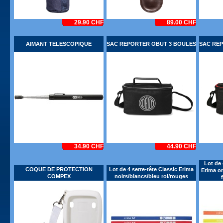
29.90 CHF
89.00 CHF
AIMANT TELESCOPIQUE
SAC REPORTER OBUT 3 BOULES
SAC RE
34.90 CHF
44.90 CHF
Lot de 
COQUE DE PROTECTION
Lot de 4 serre-tête Classic Erima
Erima or
COMPEX
noirs/blancs/bleu roi/rouges