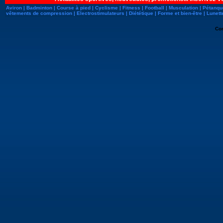
Aviron
|
Badminton
|
Course à pied
|
Cyclisme
|
Fitness
|
Football
|
Musculation
|
Pétanqu
vêtements de compression
|
Electrostimulateurs
|
Diététique
|
Forme et bien-être
|
Lunett
Co