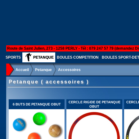
Route de Saint Julien, 273 - 1258 PERLY - Tél : 079 247 57 79 (demandez Di
SPORTS
PETANQUE
BOULES COMPETITION
BOULES SPORT-DE
Accueil
Petanque
Accessoires
Petanque ( accessoires )
CERCLE RIGIDE DE PETANQUE
CERCLE
6 BUTS DE PETANQUE OBUT
OBUT