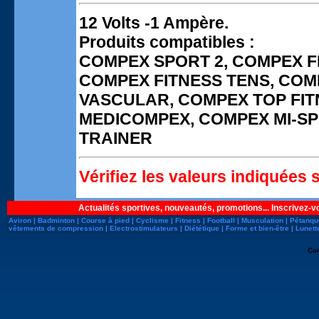
12 Volts -1 Ampère.
Produits compatibles :
COMPEX SPORT 2, COMPEX F
COMPEX FITNESS TENS, COM
VASCULAR, COMPEX TOP FIT
MEDICOMPEX, COMPEX MI-SP
TRAINER
Vérifiez les valeurs indiquées 
Actualités sportives, nouveautés, promotions... Inscrivez-v
Aviron
|
Badminton
|
Course à pied
|
Cyclisme
|
Fitness
|
Football
|
Musculation
|
Pétanqu
vêtements de compression
|
Electrostimulateurs
|
Diététique
|
Forme et bien-être
|
Lunett
Co