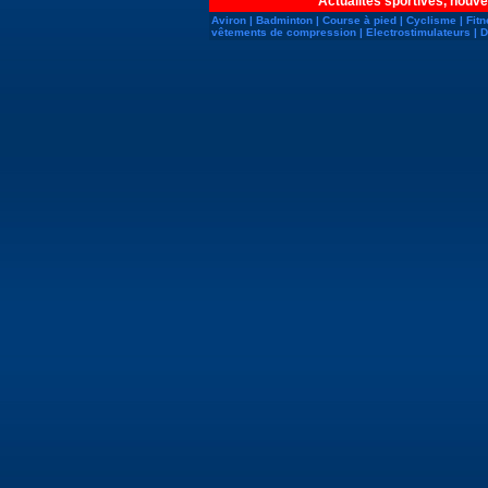
Actualités sportives, nouve
Aviron
|
Badminton
|
Course à pied
|
Cyclisme
|
Fit
vêtements de compression
|
Electrostimulateurs
|
D