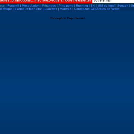
autés, promotions... Inscrivez-vous à notre newsletter
ness
|
Football
|
Musculation
|
Pétanque
|
Ping pong
|
Running
|
Ski
|
Ski de fond
|
Squash
|
S
iététique
|
Forme et bien-être
|
Lunettes
|
Montres
|
Conditions Générales de Vente
Conception
Cap Internet