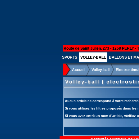
Route de Saint Julien, 273 - 1258 PERLY - 
SPORTS
VOLLEY-BALL
BALLONS ET MA
Accueil
Volley-ball
Electrostimu
Volley-ball ( electrost
Aucun article ne correspond à votre recherch
Si vous utilisez les filtres proposés dans les
Si vous avez entré un nom d'article, vérifiez-