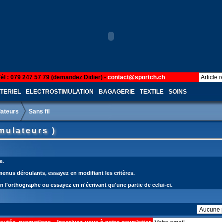
Tél : 079 247 57 79 (demandez Didier) -
contact@sportch.ch
TERIEL
ELECTROSTIMULATION
BAGAGERIE
TEXTILE
SOINS
lateurs
Sans fil
imulateurs )
e.
 menus déroulants, essayez en modifiant les critères.
en l'orthographe ou essayez en n'écrivant qu'une partie de celui-ci.