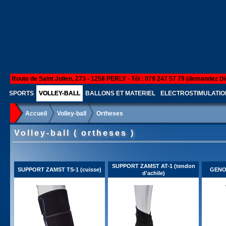
Route de Saint Julien, 273 - 1258 PERLY - Tél : 079 247 57 79 (demandez Di
SPORTS
VOLLEY-BALL
BALLONS ET MATERIEL
ELECTROSTIMULATIO
Accueil
Volley-ball
Ortheses
Volley-ball ( ortheses )
SUPPORT ZAMST AT-1 (tendon
SUPPORT ZAMST TS-1 (cuisse)
GENO
d'achile)