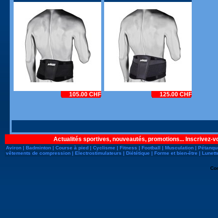
105.00 CHF
125.00 CHF
Actualités sportives, nouveautés, promotions... Inscrivez-v
Aviron
|
Badminton
|
Course à pied
|
Cyclisme
|
Fitness
|
Football
|
Musculation
|
Pétanqu
vêtements de compression
|
Electrostimulateurs
|
Diététique
|
Forme et bien-être
|
Lunett
Co