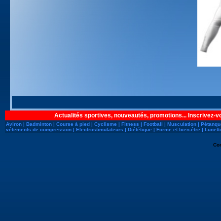
Actualités sportives, nouveautés, promotions... Inscrivez-v
Aviron
|
Badminton
|
Course à pied
|
Cyclisme
|
Fitness
|
Football
|
Musculation
|
Pétanqu
vêtements de compression
|
Electrostimulateurs
|
Diététique
|
Forme et bien-être
|
Lunett
Co