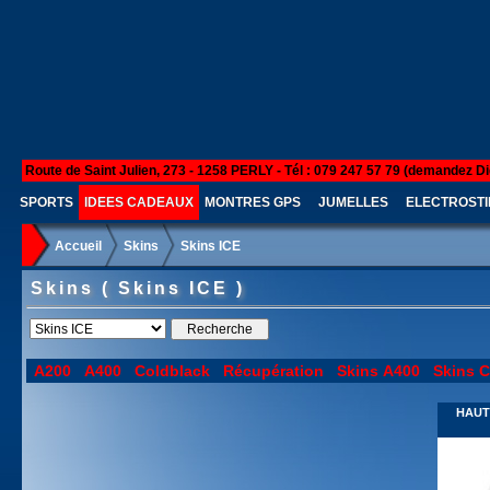
Route de Saint Julien, 273 - 1258 PERLY - Tél : 079 247 57 79 (demandez Di
SPORTS
IDEES CADEAUX
MONTRES GPS
JUMELLES
ELECTROSTI
Accueil
Skins
Skins ICE
Skins ( Skins ICE )
A200
A400
Coldblack
Récupération
Skins A400
Skins C
HAUT