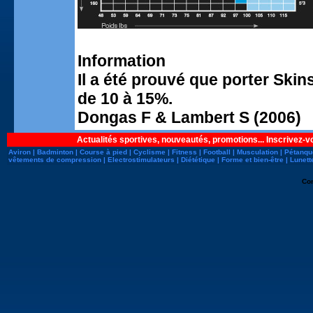
Information
Il a été prouvé que porter Ski
de 10 à 15%.
Dongas F & Lambert S (2006)
Actualités sportives, nouveautés, promotions... Inscrivez-v
Aviron
|
Badminton
|
Course à pied
|
Cyclisme
|
Fitness
|
Football
|
Musculation
|
Pétanqu
vêtements de compression
|
Electrostimulateurs
|
Diététique
|
Forme et bien-être
|
Lunett
Co