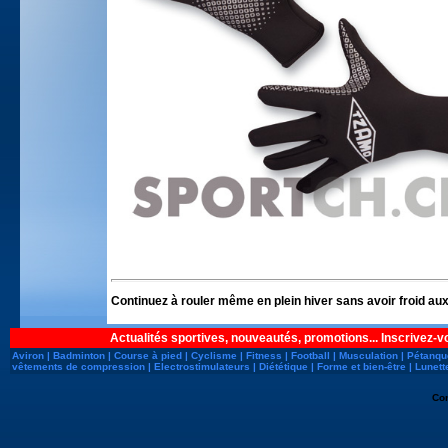
Continuez à rouler même en plein hiver sans avoir froid aux
Actualités sportives, nouveautés, promotions... Inscrivez-v
Aviron
|
Badminton
|
Course à pied
|
Cyclisme
|
Fitness
|
Football
|
Musculation
|
Pétanqu
vêtements de compression
|
Electrostimulateurs
|
Diététique
|
Forme et bien-être
|
Lunett
Co