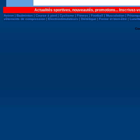
Actualités sportives, nouveautés, promotions... Inscrivez-v
Aviron
|
Badminton
|
Course à pied
|
Cyclisme
|
Fitness
|
Football
|
Musculation
|
Pétanqu
vêtements de compression
|
Electrostimulateurs
|
Diététique
|
Forme et bien-être
|
Lunett
Co