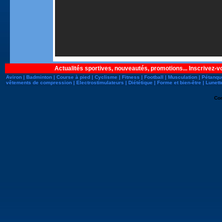
Actualités sportives, nouveautés, promotions... Inscrivez-v
Aviron
|
Badminton
|
Course à pied
|
Cyclisme
|
Fitness
|
Football
|
Musculation
|
Pétanqu
vêtements de compression
|
Electrostimulateurs
|
Diététique
|
Forme et bien-être
|
Lunett
Co