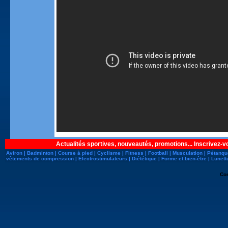
Actualités sportives, nouveautés, promotions... Inscrivez-v
Aviron
|
Badminton
|
Course à pied
|
Cyclisme
|
Fitness
|
Football
|
Musculation
|
Pétanqu
vêtements de compression
|
Electrostimulateurs
|
Diététique
|
Forme et bien-être
|
Lunett
Co