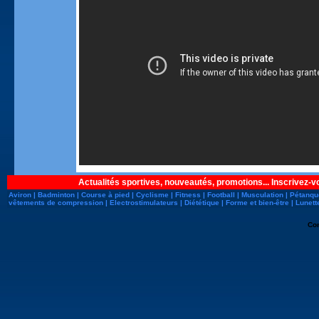
Actualités sportives, nouveautés, promotions... Inscrivez-v
Aviron
|
Badminton
|
Course à pied
|
Cyclisme
|
Fitness
|
Football
|
Musculation
|
Pétanqu
vêtements de compression
|
Electrostimulateurs
|
Diététique
|
Forme et bien-être
|
Lunett
Co