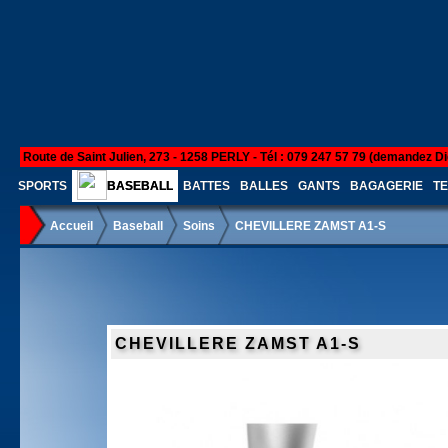
Route de Saint Julien, 273 - 1258 PERLY - Tél : 079 247 57 79 (demandez Di
SPORTS
BASEBALL
BATTES
BALLES
GANTS
BAGAGERIE
TE
Accueil
Baseball
Soins
CHEVILLERE ZAMST A1-S
CHEVILLERE ZAMST A1-S