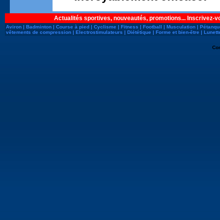
Actualités sportives, nouveautés, promotions... Inscrivez-v
Aviron
|
Badminton
|
Course à pied
|
Cyclisme
|
Fitness
|
Football
|
Musculation
|
Pétanqu
vêtements de compression
|
Electrostimulateurs
|
Diététique
|
Forme et bien-être
|
Lunett
Co