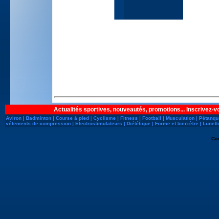
Actualités sportives, nouveautés, promotions... Inscrivez-v
Aviron
|
Badminton
|
Course à pied
|
Cyclisme
|
Fitness
|
Football
|
Musculation
|
Pétanqu
vêtements de compression
|
Electrostimulateurs
|
Diététique
|
Forme et bien-être
|
Lunett
Co