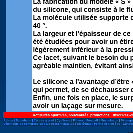
La fabrication du modèle « S »
du silicone, qui consiste à le fl
La molécule utilisée supporte d
40 °.
La largeur et l’épaisseur de ce
été étudiées pour avoir un étir
légèrement inférieur à la press
Ce lacet, suivant le besoin du p
agréable maintien, évitant ain
Le silicone a l’avantage d’être 
qui permet, de se déchausser e
Enfin, une fois en place, le su
avoir un laçage sur mesure.
Actualités sportives, nouveautés, promotions... Inscrivez-v
Aviron
|
Badminton
|
Course à pied
|
Cyclisme
|
Fitness
|
Football
|
Musculation
|
Pétanqu
vêtements de compression
|
Electrostimulateurs
|
Diététique
|
Forme et bien-être
|
Lunett
Co