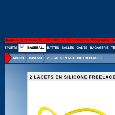
Route de Saint Julien, 273 - 1258 PERLY - Tél : 079 247 57 79 (demandez Di
SPORTS
BASEBALL
BATTES
BALLES
GANTS
BAGAGERIE
TE
Accueil
Baseball
2 LACETS EN SILICONE FREELACE S
2 LACETS EN SILICONE FREELAC