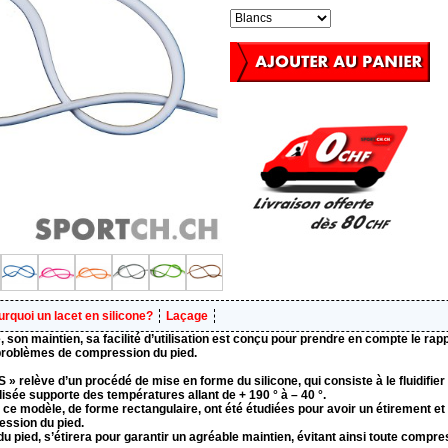
rquoi un lacet en silicone?
Laçage
té, son maintien, sa facilité d’utilisation est conçu pour prendre en compte le r
s problèmes de compression du pied.
 » relève d’un procédé de mise en forme du silicone, qui consiste à le fluidifier 
lisée supporte des températures allant de + 190 ° à – 40 °.
e ce modèle, de forme rectangulaire, ont été étudiées pour avoir un étirement et 
ression du pied.
du pied, s’étirera pour garantir un agréable maintien, évitant ainsi toute compre