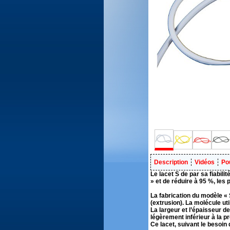
Description
Vidéos
Pou
Le lacet S de par sa fiabili
» et de réduire à 95 %, le
La fabrication du modèle « S
(extrusion). La molécule uti
La largeur et l’épaisseur d
légèrement inférieur à la p
Ce lacet, suivant le besoin 