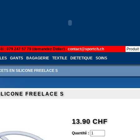
Tél : 079 247 57 79 (demandez Didier) -
contact@sportch.ch
LES
GANTS
BAGAGERIE
TEXTILE
DIETETIQUE
SOINS
CETS EN SILICONE FREELACE S
ILICONE FREELACE S
13.90 CHF
Quantité :