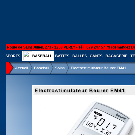
Route de Saint Julien, 273 - 1258 PERLY - Tél : 079 247 57 79 (demandez Di
SPORTS
BASEBALL
BATTES
BALLES
GANTS
BAGAGERIE
TE
Accueil
Baseball
Soins
Electrostimulateur Beurer EM41
Electrostimulateur Beurer EM41