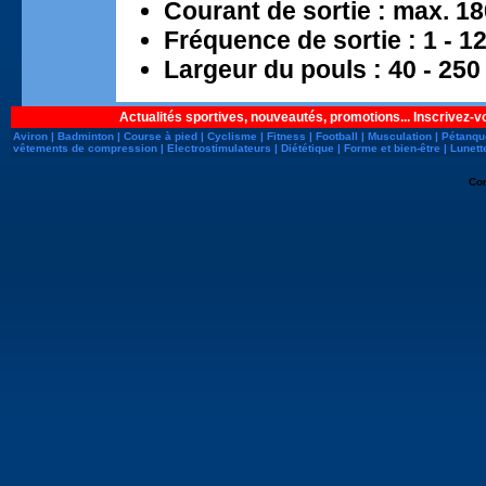
Courant de sortie : max. 1
Fréquence de sortie : 1 - 1
Largeur du pouls : 40 - 250
Actualités sportives, nouveautés, promotions... Inscrivez-v
Aviron
|
Badminton
|
Course à pied
|
Cyclisme
|
Fitness
|
Football
|
Musculation
|
Pétanqu
vêtements de compression
|
Electrostimulateurs
|
Diététique
|
Forme et bien-être
|
Lunett
Co