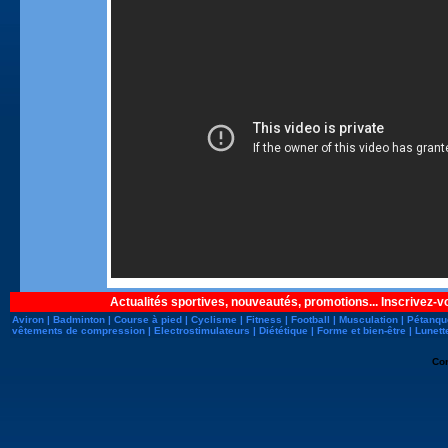
Actualités sportives, nouveautés, promotions... Inscrivez-v
Aviron
|
Badminton
|
Course à pied
|
Cyclisme
|
Fitness
|
Football
|
Musculation
|
Pétanqu
vêtements de compression
|
Electrostimulateurs
|
Diététique
|
Forme et bien-être
|
Lunett
Co