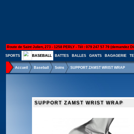
Route de Saint Julien, 273 - 1258 PERLY - Tél : 079 247 57 79 (demandez Di
SPORTS
BASEBALL
BATTES
BALLES
GANTS
BAGAGERIE
TE
Accueil
Baseball
Soins
SUPPORT ZAMST WRIST WRAP
SUPPORT ZAMST WRIST WRAP