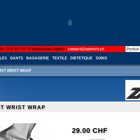
Tél : 079 247 57 79 (demandez Didier) -
contact@sportch.ch
LES
GANTS
BAGAGERIE
TEXTILE
DIETETIQUE
SOINS
MST WRIST WRAP
T WRIST WRAP
29.00 CHF