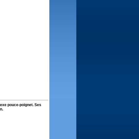
exe pouce-poignet. Ses
n.