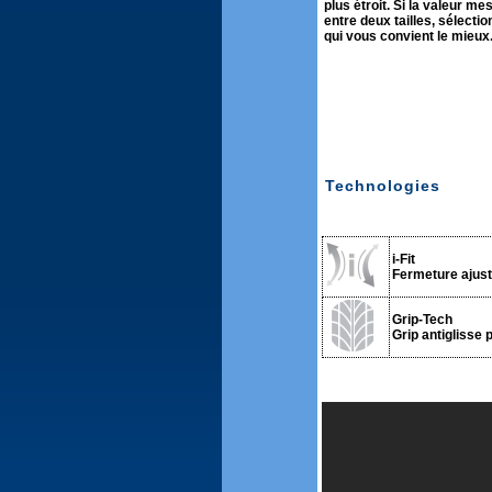
plus étroit. Si la valeur me
entre deux tailles, sélectio
qui vous convient le mieux
Technologies
i-Fit
Fermeture ajust
Grip-Tech
Grip antiglisse 