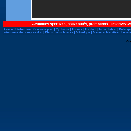
Actualités sportives, nouveautés, promotions... Inscrivez-v
Aviron
|
Badminton
|
Course à pied
|
Cyclisme
|
Fitness
|
Football
|
Musculation
|
Pétanqu
vêtements de compression
|
Electrostimulateurs
|
Diététique
|
Forme et bien-être
|
Lunett
Co