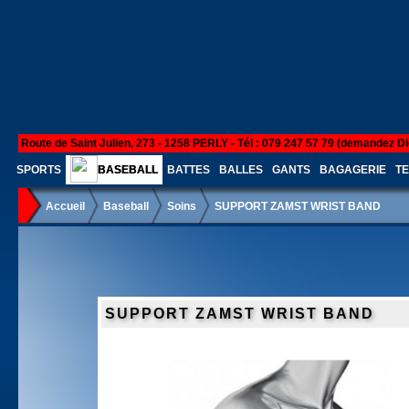
Route de Saint Julien, 273 - 1258 PERLY - Tél : 079 247 57 79 (demandez Di
SPORTS
BASEBALL
BATTES
BALLES
GANTS
BAGAGERIE
TE
Accueil
Baseball
Soins
SUPPORT ZAMST WRIST BAND
SUPPORT ZAMST WRIST BAND