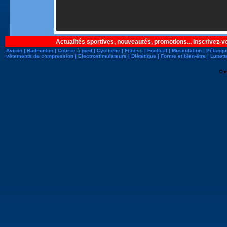
Actualités sportives, nouveautés, promotions... Inscrivez-v
Aviron
|
Badminton
|
Course à pied
|
Cyclisme
|
Fitness
|
Football
|
Musculation
|
Pétanqu
vêtements de compression
|
Electrostimulateurs
|
Diététique
|
Forme et bien-être
|
Lunett
Co