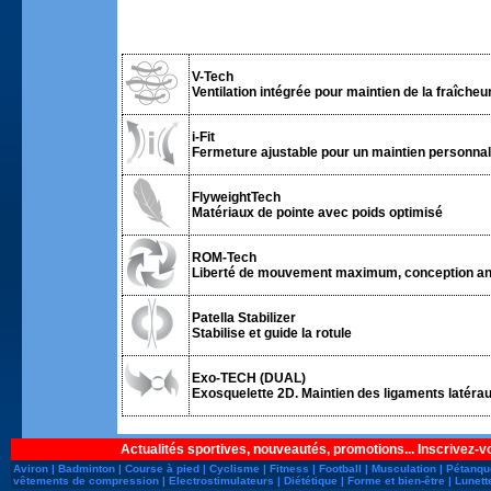
V-Tech
Ventilation intégrée pour maintien de la fraîcheur 
i-Fit
Fermeture ajustable pour un maintien personnali
FlyweightTech
Matériaux de pointe avec poids optimisé
ROM-Tech
Liberté de mouvement maximum, conception an
Patella Stabilizer
Stabilise et guide la rotule
Exo-TECH (DUAL)
Exosquelette 2D. Maintien des ligaments latérau
Actualités sportives, nouveautés, promotions... Inscrivez-v
Aviron
|
Badminton
|
Course à pied
|
Cyclisme
|
Fitness
|
Football
|
Musculation
|
Pétanqu
vêtements de compression
|
Electrostimulateurs
|
Diététique
|
Forme et bien-être
|
Lunett