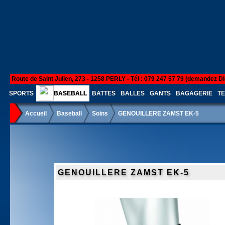
Route de Saint Julien, 273 - 1258 PERLY - Tél : 079 247 57 79 (demandez Di
SPORTS
BASEBALL
BATTES
BALLES
GANTS
BAGAGERIE
TE
Accueil
Baseball
Soins
GENOUILLERE ZAMST EK-5
GENOUILLERE ZAMST EK-5