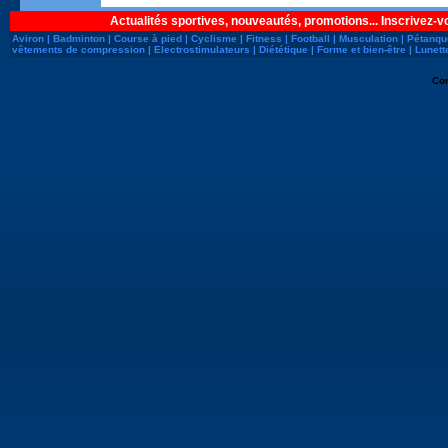
Actualités sportives, nouveautés, promotions... Inscrivez-v
Aviron
|
Badminton
|
Course à pied
|
Cyclisme
|
Fitness
|
Football
|
Musculation
|
Pétanqu
vêtements de compression
|
Electrostimulateurs
|
Diététique
|
Forme et bien-être
|
Lunett
Co