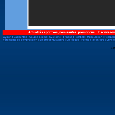
Actualités sportives, nouveautés, promotions... Inscrivez-v
Aviron
|
Badminton
|
Course à pied
|
Cyclisme
|
Fitness
|
Football
|
Musculation
|
Pétanqu
vêtements de compression
|
Electrostimulateurs
|
Diététique
|
Forme et bien-être
|
Lunett
Co