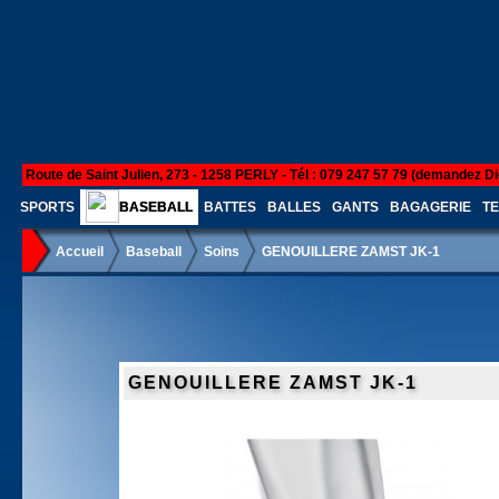
Route de Saint Julien, 273 - 1258 PERLY - Tél : 079 247 57 79 (demandez Di
SPORTS
BASEBALL
BATTES
BALLES
GANTS
BAGAGERIE
TE
Accueil
Baseball
Soins
GENOUILLERE ZAMST JK-1
GENOUILLERE ZAMST JK-1