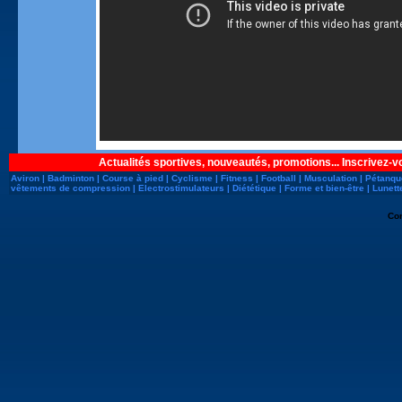
Actualités sportives, nouveautés, promotions... Inscrivez-v
Aviron
|
Badminton
|
Course à pied
|
Cyclisme
|
Fitness
|
Football
|
Musculation
|
Pétanqu
vêtements de compression
|
Electrostimulateurs
|
Diététique
|
Forme et bien-être
|
Lunett
Co