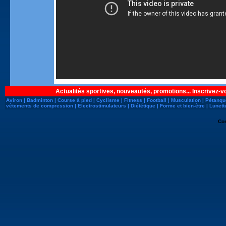
Actualités sportives, nouveautés, promotions... Inscrivez-v
Aviron
|
Badminton
|
Course à pied
|
Cyclisme
|
Fitness
|
Football
|
Musculation
|
Pétanqu
vêtements de compression
|
Electrostimulateurs
|
Diététique
|
Forme et bien-être
|
Lunett
Co