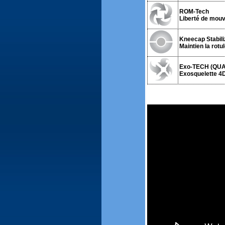
ROM-Tech
Liberté de mou
Kneecap Stabili
Maintien la rotu
Exo-TECH (QU
Exosquelette 4D.