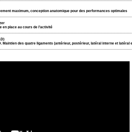
vement maximum, conception anatomique pour des performances optimales
zer
le en place au cours de l’activité
AD)
 Maintien des quatre ligaments (antérieur, postérieur, latéral interne et latéral 