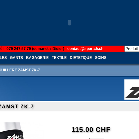
Tél : 079 247 57 79 (demandez Didier) -
contact@sportch.ch
LES
GANTS
BAGAGERIE
TEXTILE
DIETETIQUE
SOINS
UILLERE ZAMST ZK-7
ZAMST ZK-7
115.00 CHF