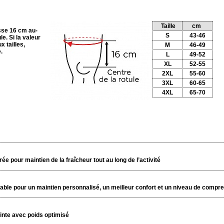
Taille
cm
sse 16 cm au-
S
43-46
e. Si la valeur
 tailles,
M
46-49
.
L
49-52
XL
52-55
2XL
55-60
3XL
60-65
4XL
65-70
rée pour maintien de la fraîcheur tout au long de l’activité
able pour un maintien personnalisé, un meilleur confort et un niveau de compre
inte avec poids optimisé