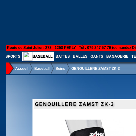
Route de Saint Julien, 273 - 1258 PERLY - Tél : 079 247 57 79 (demandez Di
SPORTS
BASEBALL
BATTES
BALLES
GANTS
BAGAGERIE
TE
Accueil
Baseball
Soins
GENOUILLERE ZAMST ZK-3
GENOUILLERE ZAMST ZK-3