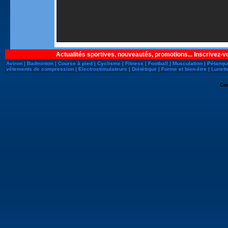
Actualités sportives, nouveautés, promotions... Inscrivez-v
Aviron
|
Badminton
|
Course à pied
|
Cyclisme
|
Fitness
|
Football
|
Musculation
|
Pétanqu
vêtements de compression
|
Electrostimulateurs
|
Diététique
|
Forme et bien-être
|
Lunett
Co