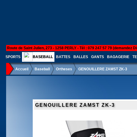
Route de Saint Julien, 273 - 1258 PERLY - Tél : 079 247 57 79 (demandez Di
SPORTS
BASEBALL
BATTES
BALLES
GANTS
BAGAGERIE
TE
Accueil
Baseball
Ortheses
GENOUILLERE ZAMST ZK-3
GENOUILLERE ZAMST ZK-3