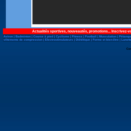
Actualités sportives, nouveautés, promotions... Inscrivez-v
Aviron
|
Badminton
|
Course à pied
|
Cyclisme
|
Fitness
|
Football
|
Musculation
|
Pétanqu
vêtements de compression
|
Electrostimulateurs
|
Diététique
|
Forme et bien-être
|
Lunett
Co