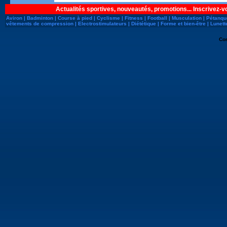
Actualités sportives, nouveautés, promotions... Inscrivez-v
Aviron
|
Badminton
|
Course à pied
|
Cyclisme
|
Fitness
|
Football
|
Musculation
|
Pétanqu
vêtements de compression
|
Electrostimulateurs
|
Diététique
|
Forme et bien-être
|
Lunett
Co