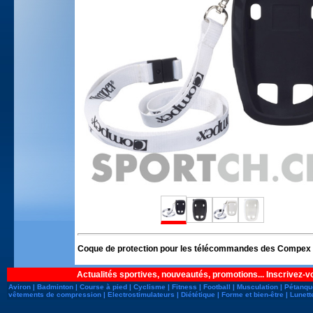
Coque de protection pour les télécommandes des Compex Fit
Actualités sportives, nouveautés, promotions... Inscrivez-v
Aviron
|
Badminton
|
Course à pied
|
Cyclisme
|
Fitness
|
Football
|
Musculation
|
Pétanqu
vêtements de compression
|
Electrostimulateurs
|
Diététique
|
Forme et bien-être
|
Lunett