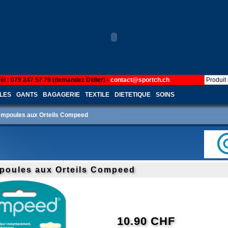
Tél : 079 247 57 79 (demandez Didier) -
contact@sportch.ch
LES
GANTS
BAGAGERIE
TEXTILE
DIETETIQUE
SOINS
mpoules aux Orteils Compeed
oules aux Orteils Compeed
10.90 CHF