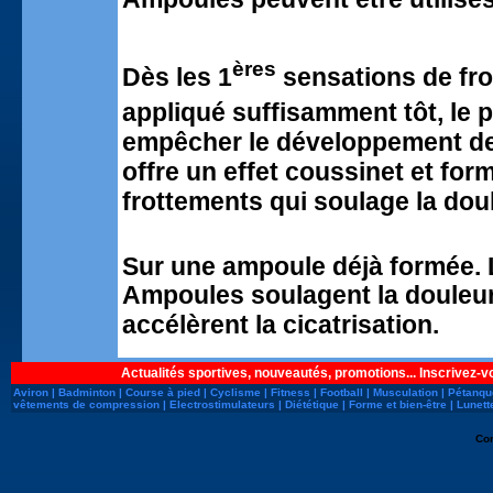
ères
Dès les 1
sensations de fro
appliqué suffisamment tôt, 
empêcher le développement de
offre un effet coussinet et fo
frottements qui soulage la dou
Sur une ampoule déjà formée.
Ampoules soulagent la douleur 
accélèrent la cicatrisation.
Actualités sportives, nouveautés, promotions... Inscrivez-v
Aviron
|
Badminton
|
Course à pied
|
Cyclisme
|
Fitness
|
Football
|
Musculation
|
Pétanqu
vêtements de compression
|
Electrostimulateurs
|
Diététique
|
Forme et bien-être
|
Lunett
Co