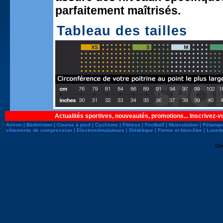
parfaitement maîtrisés.
Tableau des tailles
Actualités sportives, nouveautés, promotions... Inscrivez-v
Aviron
|
Badminton
|
Course à pied
|
Cyclisme
|
Fitness
|
Football
|
Musculation
|
Pétanqu
vêtements de compression
|
Electrostimulateurs
|
Diététique
|
Forme et bien-être
|
Lunett
Co