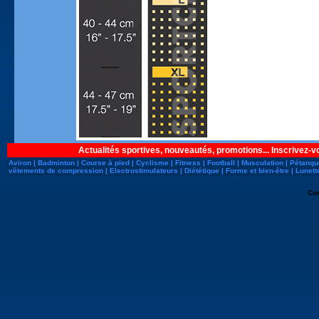
Actualités sportives, nouveautés, promotions... Inscrivez-v
Aviron
|
Badminton
|
Course à pied
|
Cyclisme
|
Fitness
|
Football
|
Musculation
|
Pétanqu
vêtements de compression
|
Electrostimulateurs
|
Diététique
|
Forme et bien-être
|
Lunett
Co