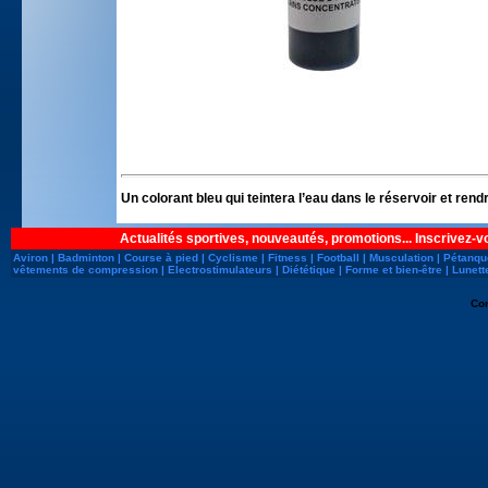
Un colorant bleu qui teintera l’eau dans le réservoir et rend
Actualités sportives, nouveautés, promotions... Inscrivez-v
Aviron
|
Badminton
|
Course à pied
|
Cyclisme
|
Fitness
|
Football
|
Musculation
|
Pétanqu
vêtements de compression
|
Electrostimulateurs
|
Diététique
|
Forme et bien-être
|
Lunett
Co