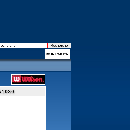
MON PANIER
A1030