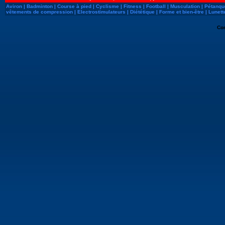
Aviron
|
Badminton
|
Course à pied
|
Cyclisme
|
Fitness
|
Football
|
Musculation
|
Pétanqu
vêtements de compression
|
Electrostimulateurs
|
Diététique
|
Forme et bien-être
|
Lunett
Co