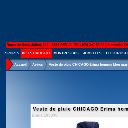
Route de Saint Julien, 273 - 1258 PERLY - Tél : 079 247 57 79 (demandez Di
SPORTS
IDEES CADEAUX
MONTRES GPS
JUMELLES
ELECTROSTI
Accueil
Aviron
Veste de pluie CHICAGO Erima homme bleu mar
Veste de pluie CHICAGO Erima hom
Erima 105935