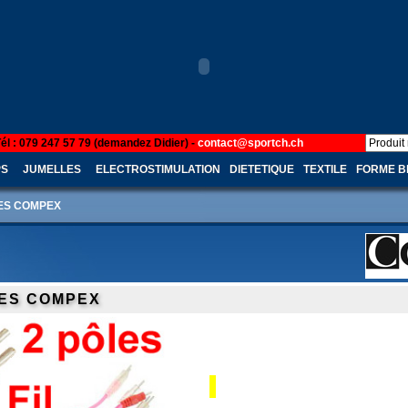
Tél : 079 247 57 79 (demandez Didier) -
contact@sportch.ch
PS
JUMELLES
ELECTROSTIMULATION
DIETETIQUE
TEXTILE
FORME B
LES COMPEX
LES COMPEX