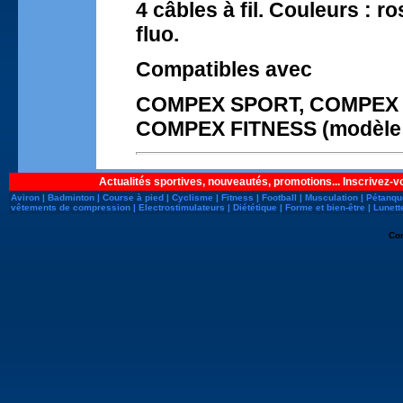
4 câbles à fil. Couleurs : ro
fluo.
Compatibles avec
COMPEX SPORT, COMPEX 
COMPEX FITNESS (modèle
Actualités sportives, nouveautés, promotions... Inscrivez-v
Aviron
|
Badminton
|
Course à pied
|
Cyclisme
|
Fitness
|
Football
|
Musculation
|
Pétanqu
vêtements de compression
|
Electrostimulateurs
|
Diététique
|
Forme et bien-être
|
Lunett
Co