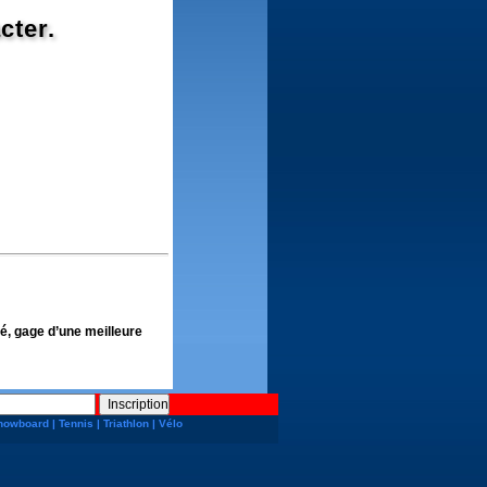
cter.
té, gage d’une meilleure
nowboard
|
Tennis
|
Triathlon
|
Vélo