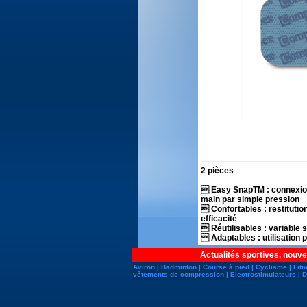
2 pièces
 Easy SnapTM : connexion e
main par simple pression
 Confortables : restitutio
efficacité
 Réutilisables : variable s
 Adaptables : utilisation
Actualités sportives, nouve
Aviron
|
Badminton
|
Course à pied
|
Cyclisme
|
Fit
vêtements de compression
|
Electrostimulateurs
|
D