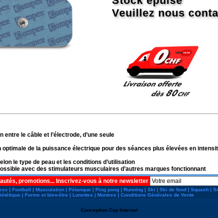
Stock épuisé
Veuillez nous conta
ntre le câble et l’électrode, d’une seule
n optimale de la puissance électrique pour des séances plus élevées en intensi
elon le type de peau et les conditions d’utilisation
 possible avec des stimulateurs musculaires d’autres marques fonctionnant
autés, promotions... Inscrivez-vous à notre newsletter
ness
|
Football
|
Musculation
|
Pétanque
|
Ping pong
|
Running
|
Ski
|
Ski de fond
|
Squash
|
S
iététique
|
Forme et bien-être
|
Lunettes
|
Montres
|
Conditions Générales de Vente
Conception
Cap Internet